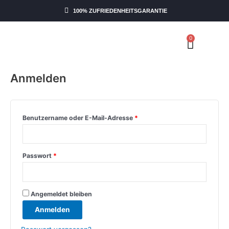
Zum
Erforderlich
Erforderlich
100% ZUFRIEDENHEITSGARANTIE
Inhalt
springen
0
Waren
Mein Konto
Anmelden
Benutzername oder E-Mail-Adresse
*
Passwort
*
Angemeldet bleiben
Anmelden